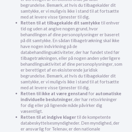
begrundelse. Bemærk, at hvis du tilbagekalder dit
samtykke, er vi muligvis ikke i stand til at fortsætte
med at levere visse tjenester til dig.
Retten til at tilbagekalde dit samtykke
til enhver
tid og uden at angive nogen grund, hvor
behandlingen af dine personoplysninger er baseret
på dit samtykke. En sådan tilbagetrækning skal ikke
have nogen indvirkning på de
databehandlingsaktiviteter, der har fundet sted før
tilbagetrækningen, eller på nogen anden yderligere
behandlingsaktivitet af dine personoplysninger, som
er berettiget af en eksisterende juridisk
begrundelse. Bemærk, at hvis du tilbagekalder dit
samtykke, er vi muligvis ikke i stand til at fortsætte
med at levere visse tjenester til dig.
Retten til ikke at være genstand
for
automatiske
individuelle beslutninger
, der har retsvirkninger
for dig eller på lignende måde påvirker dig
væsentligt.
Retten til at indgive klager
til de kompetente
databeskyttelsesmyndigheder. Den myndighed, der
er ansvarlig for Telenav, er den nationale