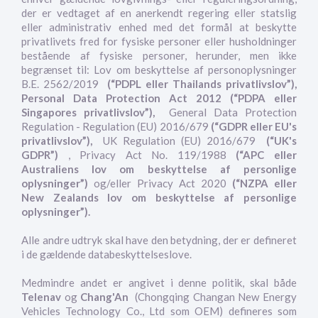
der er vedtaget af en anerkendt regering eller statslig
eller administrativ enhed med det formål at beskytte
privatlivets fred for fysiske personer eller husholdninger
bestående af fysiske personer, herunder, men ikke
begrænset til: Lov om beskyttelse af personoplysninger
B.E. 2562/2019
(“PDPL eller Thailands privatlivslov”),
Personal Data Protection Act 2012 (“PDPA eller
Singapores privatlivslov”),
General Data Protection
Regulation - Regulation (EU) 2016/679
(“GDPR eller EU's
privatlivslov”),
UK Regulation (EU) 2016/679
(“UK's
GDPR”)
, Privacy Act No. 119/1988
(“APC eller
Australiens lov om beskyttelse af personlige
oplysninger”)
og/eller Privacy Act 2020
(“NZPA eller
New Zealands lov om beskyttelse af personlige
oplysninger”).
Alle andre udtryk skal have den betydning, der er defineret
i de gældende databeskyttelseslove.
Medmindre andet er angivet i denne politik, skal både
Telenav
og
Chang'An
(Chongqing Changan New Energy
Vehicles Technology Co., Ltd som OEM) defineres som