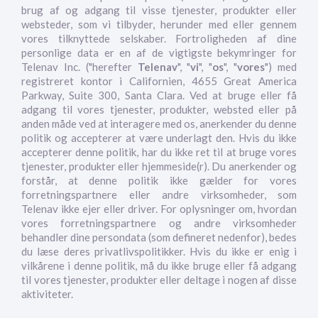
brug af og adgang til visse tjenester, produkter eller
websteder, som vi tilbyder, herunder med eller gennem
vores tilknyttede selskaber. Fortroligheden af dine
personlige data er en af de vigtigste bekymringer for
Telenav Inc. ("herefter
Telenav
", "
vi
", "
os
", "
vores
") med
registreret kontor i Californien, 4655 Great America
Parkway, Suite 300, Santa Clara. Ved at bruge eller få
adgang til vores tjenester, produkter, websted eller på
anden måde ved at interagere med os, anerkender du denne
politik og accepterer at være underlagt den. Hvis du ikke
accepterer denne politik, har du ikke ret til at bruge vores
tjenester, produkter eller hjemmeside(r). Du anerkender og
forstår, at denne politik ikke gælder for vores
forretningspartnere eller andre virksomheder, som
Telenav ikke ejer eller driver. For oplysninger om, hvordan
vores forretningspartnere og andre virksomheder
behandler dine persondata (som defineret nedenfor), bedes
du læse deres privatlivspolitikker. Hvis du ikke er enig i
vilkårene i denne politik, må du ikke bruge eller få adgang
til vores tjenester, produkter eller deltage i nogen af disse
aktiviteter.