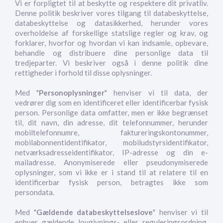
Vi er forpligtet til at beskytte og respektere dit privatliv.
Denne politik beskriver vores tilgang til databeskyttelse,
databeskyttelse og datasikkerhed, herunder vores
overholdelse af forskellige statslige regler og krav, og
forklarer, hvorfor og hvordan vi kan indsamle, opbevare,
behandle og distribuere dine personlige data til
tredjeparter. Vi beskriver også i denne politik dine
rettigheder i forhold til disse oplysninger.
Med "
Personoplysninger
" henviser vi til data, der
vedrører dig som en identificeret eller identificerbar fysisk
person. Personlige data omfatter, men er ikke begrænset
til, dit navn, din adresse, dit telefonnummer, herunder
mobiltelefonnumre, faktureringskontonummer,
mobilabonnentidentifikator, mobiludstyrsidentifikator,
netværksadresseidentifikator, IP-adresse og din e-
mailadresse. Anonymiserede eller pseudonymiserede
oplysninger, som vi ikke er i stand til at relatere til en
identificerbar fysisk person, betragtes ikke som
persondata.
Med "
Gældende databeskyttelseslove
" henviser vi til
enhver gældende lovgivnings- eller reguleringsordning,