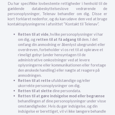
Du har specifikke lovbestemte rettigheder i henhold til de
gældende databeskyttelseslove vedrørende de
personoplysninger, Telenav behandler om dig. Disse er
kort forklaret nedenfor, og du kan udøve dem ved at bruge
kontaktoplysningerne i afsnittet “Kontakt til Telenav”.
Retten til at vide
, hvilke personoplysninger vi har
om dig, og
retten til at få adgang til
dem. I det
omfang din anmodning er åbenlyst ubegrundet eller
overdreven, forbeholder vi os ret til at opkræve et
rimeligt gebyr (under hensyntagen til de
administrative omkostninger ved at levere
oplysningerne eller kommunikationen eller foretage
den ønskede handling) eller nægte at reagere på
anmodningen.
Retten til at rette
ufuldstændige og/eller
ukorrekte personoplysninger om dig.
Retten til at slette
dine persondata.
Retten til at gøre indsigelse mod eller begrænse
behandlingen af dine personoplysninger under visse
omstændigheder. Hvis du gør indsigelse, og din
indsigelse er berettiget, vil vi ikke længere behandle