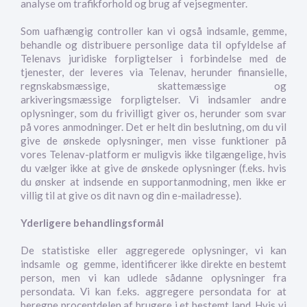
analyse om trafikforhold og brug af vejsegmenter.
Som uafhængig controller kan vi også indsamle, gemme,
behandle og distribuere personlige data til opfyldelse af
Telenavs juridiske forpligtelser i forbindelse med de
tjenester, der leveres via Telenav, herunder finansielle,
regnskabsmæssige, skattemæssige og
arkiveringsmæssige forpligtelser. Vi indsamler andre
oplysninger, som du frivilligt giver os, herunder som svar
på vores anmodninger. Det er helt din beslutning, om du vil
give de ønskede oplysninger, men visse funktioner på
vores Telenav-platform er muligvis ikke tilgængelige, hvis
du vælger ikke at give de ønskede oplysninger (f.eks. hvis
du ønsker at indsende en supportanmodning, men ikke er
villig til at give os dit navn og din e-mailadresse).
Yderligere behandlingsformål
De statistiske eller aggregerede oplysninger, vi kan
indsamle og gemme, identificerer ikke direkte en bestemt
person, men vi kan udlede sådanne oplysninger fra
persondata. Vi kan f.eks. aggregere persondata for at
beregne procentdelen af brugere i et bestemt land. Hvis vi