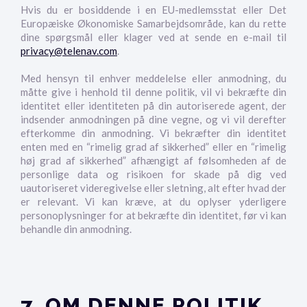
Hvis du er bosiddende i en EU-medlemsstat eller Det
Europæiske Økonomiske Samarbejdsområde, kan du rette
dine spørgsmål eller klager ved at sende en e-mail til
privacy@telenav.com
.
Med hensyn til enhver meddelelse eller anmodning, du
måtte give i henhold til denne politik, vil vi bekræfte din
identitet eller identiteten på din autoriserede agent, der
indsender anmodningen på dine vegne, og vi vil derefter
efterkomme din anmodning. Vi bekræfter din identitet
enten med en “rimelig grad af sikkerhed” eller en “rimelig
høj grad af sikkerhed” afhængigt af følsomheden af de
personlige data og risikoen for skade på dig ved
uautoriseret videregivelse eller sletning, alt efter hvad der
er relevant. Vi kan kræve, at du oplyser yderligere
personoplysninger for at bekræfte din identitet, før vi kan
behandle din anmodning.
7. OM DENNE POLITIK