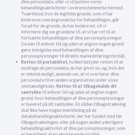
dine persondata, eller vi vil justere vores
behandlingsaktiviteter i overensstemmelse hermed.
Tværtimod, hvis de legitime grunde, som vi har
beskrevet som begrundelse for behandlingen, går
forud for de grunde, du har beskrevet, vil vi
informere dig om grundene til, at vi har ret til at
fortsætte behandlingen af dine personoplysninger.
Du kan til enhver tid og uden at angive nogen grund
gøre indsigelse mod behandlingen af dine
personoplysninger til direkte markedsføringsformål.
Retten til portabilitet
, hvilket betyder retten til at
modtage de persondata, du har givet os, og, hvis det
er teknisk muligt, anmode om, at vi overfører dine
persondata til en anden organisation under visse
omstændigheder.
Retten til at tilbagekalde dit
samtykke
til enhver tid og uden at angive nogen
grund, hvor behandlingen af dine personoplysninger
er baseret på dit samtykke. En sådan tilbagetrækning
skal ikke have nogen indvirkning på de
databehandlingsaktiviteter, der har fundet sted før
tilbagetrækningen, eller på nogen anden yderligere
behandlingsaktivitet af dine personoplysninger, som
er berettiget af en eksisterende juridisk