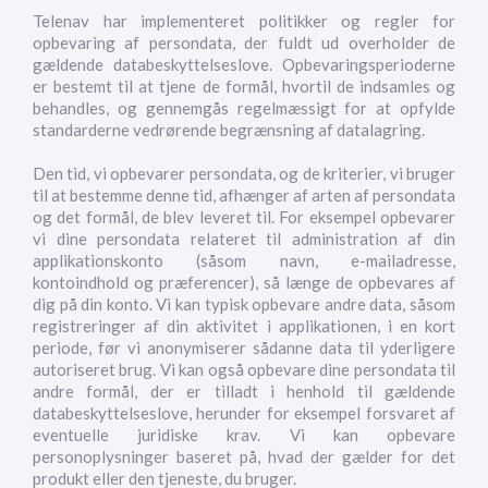
Telenav har implementeret politikker og regler for
opbevaring af persondata, der fuldt ud overholder de
gældende databeskyttelseslove. Opbevaringsperioderne
er bestemt til at tjene de formål, hvortil de indsamles og
behandles, og gennemgås regelmæssigt for at opfylde
standarderne vedrørende begrænsning af datalagring.
Den tid, vi opbevarer persondata, og de kriterier, vi bruger
til at bestemme denne tid, afhænger af arten af persondata
og det formål, de blev leveret til. For eksempel opbevarer
vi dine persondata relateret til administration af din
applikationskonto (såsom navn, e-mailadresse,
kontoindhold og præferencer), så længe de opbevares af
dig på din konto. Vi kan typisk opbevare andre data, såsom
registreringer af din aktivitet i applikationen, i en kort
periode, før vi anonymiserer sådanne data til yderligere
autoriseret brug. Vi kan også opbevare dine persondata til
andre formål, der er tilladt i henhold til gældende
databeskyttelseslove, herunder for eksempel forsvaret af
eventuelle juridiske krav. Vi kan opbevare
personoplysninger baseret på, hvad der gælder for det
produkt eller den tjeneste, du bruger.