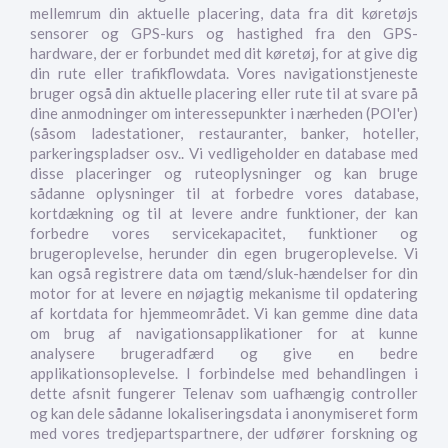
mellemrum din aktuelle placering, data fra dit køretøjs
sensorer og GPS-kurs og hastighed fra den GPS-
hardware, der er forbundet med dit køretøj, for at give dig
din rute eller trafikflowdata. Vores navigationstjeneste
bruger også din aktuelle placering eller rute til at svare på
dine anmodninger om interessepunkter i nærheden (POI'er)
(såsom ladestationer, restauranter, banker, hoteller,
parkeringspladser osv.. Vi vedligeholder en database med
disse placeringer og ruteoplysninger og kan bruge
sådanne oplysninger til at forbedre vores database,
kortdækning og til at levere andre funktioner, der kan
forbedre vores servicekapacitet, funktioner og
brugeroplevelse, herunder din egen brugeroplevelse. Vi
kan også registrere data om tænd/sluk-hændelser for din
motor for at levere en nøjagtig mekanisme til opdatering
af kortdata for hjemmeområdet. Vi kan gemme dine data
om brug af navigationsapplikationer for at kunne
analysere brugeradfærd og give en bedre
applikationsoplevelse. I forbindelse med behandlingen i
dette afsnit fungerer Telenav som uafhængig controller
og kan dele sådanne lokaliseringsdata i anonymiseret form
med vores tredjepartspartnere, der udfører forskning og