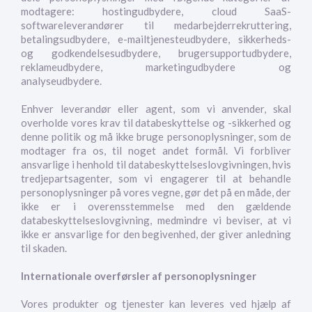
modtagere: hostingudbydere, cloud SaaS-
softwareleverandører til medarbejderrekruttering,
betalingsudbydere, e-mailtjenesteudbydere, sikkerheds-
og godkendelsesudbydere, brugersupportudbydere,
reklameudbydere, marketingudbydere og
analyseudbydere.
Enhver leverandør eller agent, som vi anvender, skal
overholde vores krav til databeskyttelse og -sikkerhed og
denne politik og må ikke bruge personoplysninger, som de
modtager fra os, til noget andet formål. Vi forbliver
ansvarlige i henhold til databeskyttelseslovgivningen, hvis
tredjepartsagenter, som vi engagerer til at behandle
personoplysninger på vores vegne, gør det på en måde, der
ikke er i overensstemmelse med den gældende
databeskyttelseslovgivning, medmindre vi beviser, at vi
ikke er ansvarlige for den begivenhed, der giver anledning
til skaden.
Internationale overførsler af personoplysninger
Vores produkter og tjenester kan leveres ved hjælp af