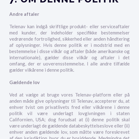
Andre aftaler
Telenav kan indgå skriftlige produkt- eller serviceaftaler
med kunder, der indeholder specifikke bestemmelser
vedrørende fortrolighed, sikkerhed eller anden håndtering
af oplysninger. Hvis denne politik er i modstrid med en
bestemmelse i disse vilkår og aftaler (både amerikanske og
internationale), gælder disse vilkår og aftaler i det
omfang, der er uoverensstemmelse. I alle andre tilfælde
gælder vilkårene i denne politik.
Gældende lov
Ved at vælge at bruge vores Telenav-platform eller på
anden måde give oplysninger til Telenav, accepterer du, at
enhver tvist om privatlivets fred eller vilkårene i denne
politik vil være underlagt lovgivningen i staten
Californien, USA; dog forudsat at (i) denne politik skal
være underlagt de gældende databeskyttelseslove eller (ii)
enhver anden gældende lov, som måtte være foreskrevet
af den jurisdiktion, hvor du er bosiddende. Medmindre det