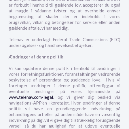
er forbudt i henhold til gældende lov, accepterer du også
at mægle i sådanne tvister og at overholde enhver
begrænsning af skader, der er indeholdt i vores
brugsvilkår, vilkår og betingelser for service eller anden
gældende aftale, vi har med dig.
Telenav er underlagt Federal Trade Commissions (FTC)
undersøgelses- og håndhævelsesbeføjelser.
Ændringer af denne politik
Vi kan opdatere denne politik i henhold til ændringer i
vores forretningsfunktioner, foranstaltninger vedrørende
beskyttelse af persondata og gældende love. Hvis vi
foretager ændringer i denne politik, offentliggør vi
eventuelle ændringer på vores hjemmeside på
www.telenav.com/legal
, og vi giver dig besked via
navigations-APP'en i køretøjet. Hvor ændringer af denne
politik vil have en grundlæggende indvirkning på
behandlingens art eller på anden måde have en væsentlig
indvirkning på dig, vil vi give dig tilstrækkelig forudgående
varsel, så du har mulighed for at udøve eventuelle