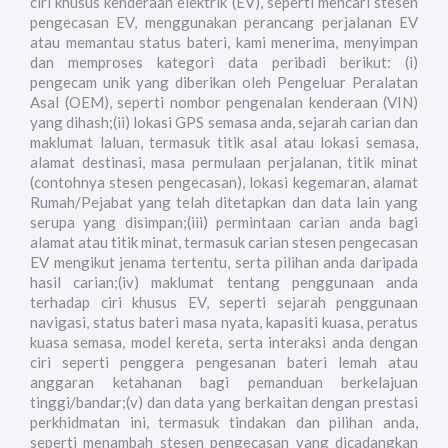
ciri khusus kenderaan elektrik (EV), seperti mencari stesen
pengecasan EV, menggunakan perancang perjalanan EV
atau memantau status bateri, kami menerima, menyimpan
dan memproses kategori data peribadi berikut: (i)
pengecam unik yang diberikan oleh Pengeluar Peralatan
Asal (OEM), seperti nombor pengenalan kenderaan (VIN)
yang dihash;(ii) lokasi GPS semasa anda, sejarah carian dan
maklumat laluan, termasuk titik asal atau lokasi semasa,
alamat destinasi, masa permulaan perjalanan, titik minat
(contohnya stesen pengecasan), lokasi kegemaran, alamat
Rumah/Pejabat yang telah ditetapkan dan data lain yang
serupa yang disimpan;(iii) permintaan carian anda bagi
alamat atau titik minat, termasuk carian stesen pengecasan
EV mengikut jenama tertentu, serta pilihan anda daripada
hasil carian;(iv) maklumat tentang penggunaan anda
terhadap ciri khusus EV, seperti sejarah penggunaan
navigasi, status bateri masa nyata, kapasiti kuasa, peratus
kuasa semasa, model kereta, serta interaksi anda dengan
ciri seperti penggera pengesanan bateri lemah atau
anggaran ketahanan bagi pemanduan berkelajuan
tinggi/bandar;(v) dan data yang berkaitan dengan prestasi
perkhidmatan ini, termasuk tindakan dan pilihan anda,
seperti menambah stesen pengecasan yang dicadangkan