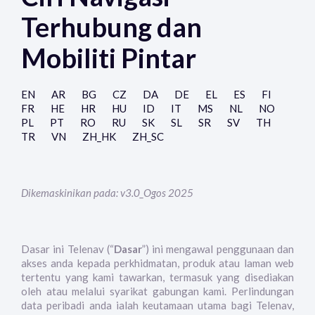
Terhubung dan
Mobiliti Pintar
EN
AR
BG
CZ
DA
DE
EL
ES
FI
FR
HE
HR
HU
ID
IT
MS
NL
NO
PL
PT
RO
RU
SK
SL
SR
SV
TH
TR
VN
ZH_HK
ZH_SC
Dikemaskinikan pada: v3.0_Ogos 2025
Dasar ini Telenav (“
Dasar
”) ini mengawal penggunaan dan
akses anda kepada perkhidmatan, produk atau laman web
tertentu yang kami tawarkan, termasuk yang disediakan
oleh atau melalui syarikat gabungan kami. Perlindungan
data peribadi anda ialah keutamaan utama bagi Telenav,