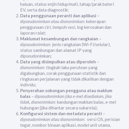
haluan, status enjin hidup/mati, tahap/jarak bateri
EV, serta data diagnostik;
Data penggunaan peranti dan aplikasi
–
dipseudonimkan atau dianonimkan
: kekerapan
penggunaan ciri, tempoh sesi, log kerosakan dan
laporan ralat;
Maklumat kesambungan dan rangkaian
–
dipseudonimkan
: jenis rangkaian (Wi-Fi/selular),
status sambungan dan alamat IP yang
dipseudonimkan;
Data yang disimpulkan atau diperoleh
–
dianonimkan
: tingkah laku perutean yang
digabungkan, corak penggunaan statistik dan
ringkasan perjalanan yang tidak dikaitkan dengan
individu;
Penyerahan sokongan pengguna atau maklum
balas
–
dipseudonimkan jika e-mel disediakan, jika
tidak, dianonimkan
: kandungan maklum balas, e-mel
hubungan (jika dihantar secara sukarela);
Konfigurasi sistem dan metadata peranti
–
dipseudonimkan atau dianonimkan
: versi OS, perisian
tegar, nombor binaan aplikasi, model unit utama,