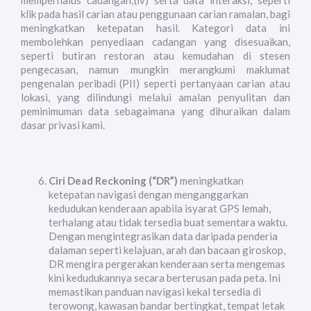
memperhalus cadangan;(iv) serta data interaksi, seperti
klik pada hasil carian atau penggunaan carian ramalan, bagi
meningkatkan ketepatan hasil. Kategori data ini
membolehkan penyediaan cadangan yang disesuaikan,
seperti butiran restoran atau kemudahan di stesen
pengecasan, namun mungkin merangkumi maklumat
pengenalan peribadi (PII) seperti pertanyaan carian atau
lokasi, yang dilindungi melalui amalan penyulitan dan
peminimuman data sebagaimana yang dihuraikan dalam
dasar privasi kami.
Ciri Dead Reckoning (“DR”)
meningkatkan
ketepatan navigasi dengan menganggarkan
kedudukan kenderaan apabila isyarat GPS lemah,
terhalang atau tidak tersedia buat sementara waktu.
Dengan mengintegrasikan data daripada penderia
dalaman seperti kelajuan, arah dan bacaan giroskop,
DR mengira pergerakan kenderaan serta mengemas
kini kedudukannya secara berterusan pada peta. Ini
memastikan panduan navigasi kekal tersedia di
terowong, kawasan bandar bertingkat, tempat letak