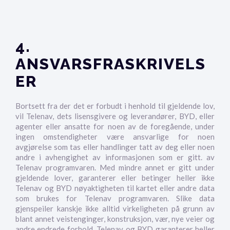
4.
ANSVARSFRASKRIVELS
ER
Bortsett fra der det er forbudt i henhold til gjeldende lov,
vil Telenav, dets lisensgivere og leverandører, BYD, eller
agenter eller ansatte for noen av de foregående, under
ingen omstendigheter være ansvarlige for noen
avgjørelse som tas eller handlinger tatt av deg eller noen
andre i avhengighet av informasjonen som er gitt. av
Telenav programvaren. Med mindre annet er gitt under
gjeldende lover, garanterer eller betinger heller ikke
Telenav og BYD nøyaktigheten til kartet eller andre data
som brukes for Telenav programvaren. Slike data
gjenspeiler kanskje ikke alltid virkeligheten på grunn av
blant annet veistenginger, konstruksjon, vær, nye veier og
andre endrede forhold. Telenav og BYD garanterer heller