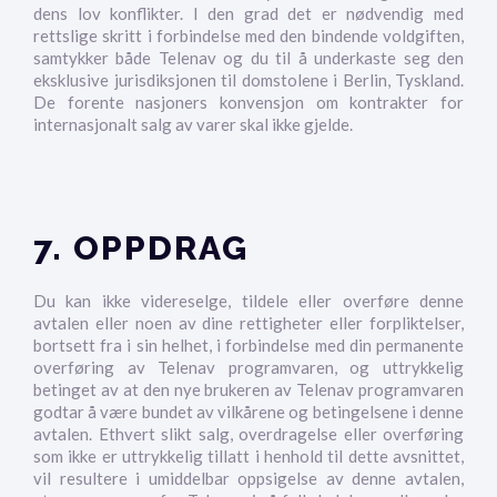
dens lov konflikter. I den grad det er nødvendig med
rettslige skritt i forbindelse med den bindende voldgiften,
samtykker både Telenav og du til å underkaste seg den
eksklusive jurisdiksjonen til domstolene i Berlin, Tyskland.
De forente nasjoners konvensjon om kontrakter for
internasjonalt salg av varer skal ikke gjelde.
7. OPPDRAG
Du kan ikke videreselge, tildele eller overføre denne
avtalen eller noen av dine rettigheter eller forpliktelser,
bortsett fra i sin helhet, i forbindelse med din permanente
overføring av Telenav programvaren, og uttrykkelig
betinget av at den nye brukeren av Telenav programvaren
godtar å være bundet av vilkårene og betingelsene i denne
avtalen. Ethvert slikt salg, overdragelse eller overføring
som ikke er uttrykkelig tillatt i henhold til dette avsnittet,
vil resultere i umiddelbar oppsigelse av denne avtalen,