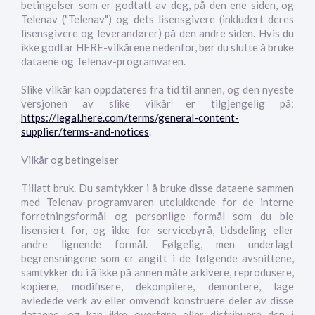
betingelser som er godtatt av deg, på den ene siden, og
Telenav ("Telenav") og dets lisensgivere (inkludert deres
lisensgivere og leverandører) på den andre siden. Hvis du
ikke godtar HERE-vilkårene nedenfor, bør du slutte å bruke
dataene og Telenav-programvaren.
Slike vilkår kan oppdateres fra tid til annen, og den nyeste
versjonen av slike vilkår er tilgjengelig på:
https://legal.here.com/terms/general-content-
supplier/terms-and-notices
.
Vilkår og betingelser
Tillatt bruk. Du samtykker i å bruke disse dataene sammen
med Telenav-programvaren utelukkende for de interne
forretningsformål og personlige formål som du ble
lisensiert for, og ikke for servicebyrå, tidsdeling eller
andre lignende formål. Følgelig, men underlagt
begrensningene som er angitt i de følgende avsnittene,
samtykker du i å ikke på annen måte arkivere, reprodusere,
kopiere, modifisere, dekompilere, demontere, lage
avledede verk av eller omvendt konstruere deler av disse
dataene, og kan ikke overføre eller distribuere den i