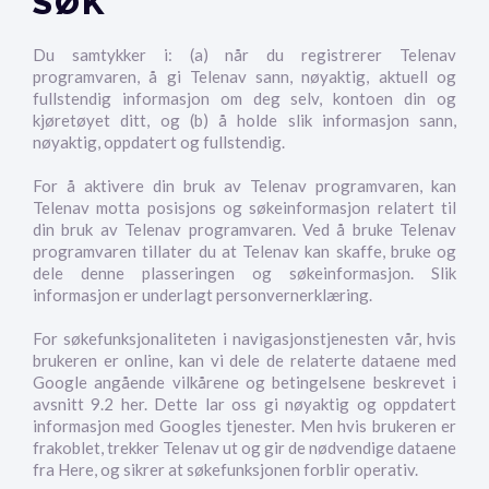
SØK
Du samtykker i: (a) når du registrerer Telenav
programvaren, å gi Telenav sann, nøyaktig, aktuell og
fullstendig informasjon om deg selv, kontoen din og
kjøretøyet ditt, og (b) å holde slik informasjon sann,
nøyaktig, oppdatert og fullstendig.
For å aktivere din bruk av Telenav programvaren, kan
Telenav motta posisjons og søkeinformasjon relatert til
din bruk av Telenav programvaren. Ved å bruke Telenav
programvaren tillater du at Telenav kan skaffe, bruke og
dele denne plasseringen og søkeinformasjon. Slik
informasjon er underlagt personvernerklæring.
For søkefunksjonaliteten i navigasjonstjenesten vår, hvis
brukeren er online, kan vi dele de relaterte dataene med
Google angående vilkårene og betingelsene beskrevet i
avsnitt 9.2 her. Dette lar oss gi nøyaktig og oppdatert
informasjon med Googles tjenester. Men hvis brukeren er
frakoblet, trekker Telenav ut og gir de nødvendige dataene
fra Here, og sikrer at søkefunksjonen forblir operativ.