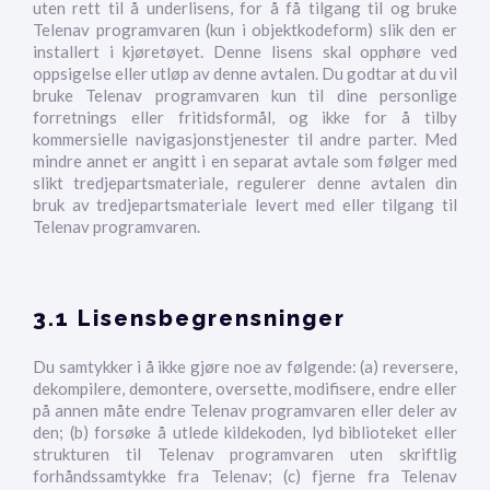
uten rett til å underlisens, for å få tilgang til og bruke
Telenav programvaren (kun i objektkodeform) slik den er
installert i kjøretøyet. Denne lisens skal opphøre ved
oppsigelse eller utløp av denne avtalen. Du godtar at du vil
bruke Telenav programvaren kun til dine personlige
forretnings eller fritidsformål, og ikke for å tilby
kommersielle navigasjonstjenester til andre parter. Med
mindre annet er angitt i en separat avtale som følger med
slikt tredjepartsmateriale, regulerer denne avtalen din
bruk av tredjepartsmateriale levert med eller tilgang til
Telenav programvaren.
3.1 Lisensbegrensninger
Du samtykker i å ikke gjøre noe av følgende: (a) reversere,
dekompilere, demontere, oversette, modifisere, endre eller
på annen måte endre Telenav programvaren eller deler av
den; (b) forsøke å utlede kildekoden, lyd biblioteket eller
strukturen til Telenav programvaren uten skriftlig
forhåndssamtykke fra Telenav; (c) fjerne fra Telenav