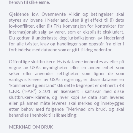
hensyn til slike emne.
Gjeldende lov. Ovennevnte vilkår og betingelser skal
styres av lovene i Nederland, uten å gi effekt til (i) dets
lovkonflikter, eller (ii) FNs konvensjon for kontrakter for
internasjonalt salg av varer, som er eksplisitt ekskludert.
Du godtar å underkaste deg jurisdiksjonen av Nederland
for alle tvister, krav og handlinger som oppstår fra eller i
forbindelse med dataene som er gitt til deg nedenfor.
Offentlige sluttbrukere. Hvis dataene innhentes av eller på
vegne av USAs myndigheter eller en annen enhet som
søker eller anvender rettigheter som ligner de som
vanligvis kreves av USAs regjering, er disse dataene en
"kommersiell gjenstand" slik dette begrepet er definert i 48
C.F.R. (“FAR”) 2.101, er lisensiert i samsvar med disse
sluttbrukervilkårene, og hver kopi av data som leveres
eller på annen måte leveres skal merkes og innebygges
etter behov med følgende “Merknad om bruk”, og skal
behandles i henhold til slik melding:
MERKNAD OM BRUK