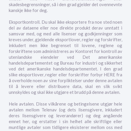
skadesbegrensninger, så i den grad gjelder det ovennevnte
kanskje ikke for deg.
Eksportkontroll. Du skal ikke eksportere fra noe sted noen
del av dataene eller noe direkte produkt derav unntatt i
samsvar med, og med alle lisenser og godkjenninger som
kreves under, gjeldende eksportlover, regler og forskrifter,
inkludert men ikke begrenset til lovene, reglene og
forskriftene som administreres av Kontoret for kontroll av
utenlandske eiendeler ved Det amerikanske
handelsdepartementet og Bureau for industri og sikkerhet
ved det amerikanske handelsdepartementet. I den grad
slike eksportlover, regler eller forskrifter forbyr HERE fra
å overholde noen av sine forpliktelser under denne avtalen
til å levere eller distribuere data, skal en slik svikt
unnskyldes og skal ikke utgjøre et brudd på denne avtalen.
Hele avtalen. Disse vilkårene og betingelsene utgjør hele
avtalen mellom Telenav (og dets lisensgivere, inkludert
deres lisensgivere og leverandører) og deg angående
emnet her, og erstatter i sin helhet alle skriftlige eller
muntlige avtaler som tidligere eksisterer mellom oss med