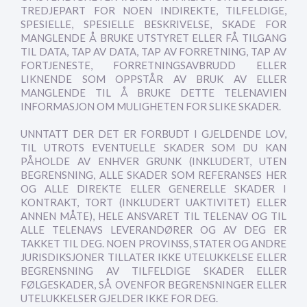
TREDJEPART FOR NOEN INDIREKTE, TILFELDIGE,
SPESIELLE, SPESIELLE BESKRIVELSE, SKADE FOR
MANGLENDE Å BRUKE UTSTYRET ELLER FÅ TILGANG
TIL DATA, TAP AV DATA, TAP AV FORRETNING, TAP AV
FORTJENESTE, FORRETNINGSAVBRUDD ELLER
LIKNENDE SOM OPPSTÅR AV BRUK AV ELLER
MANGLENDE TIL Å BRUKE DETTE TELENAVIEN
INFORMASJON OM MULIGHETEN FOR SLIKE SKADER.
UNNTATT DER DET ER FORBUDT I GJELDENDE LOV,
TIL UTROTS EVENTUELLE SKADER SOM DU KAN
PÅHOLDE AV ENHVER GRUNK (INKLUDERT, UTEN
BEGRENSNING, ALLE SKADER SOM REFERANSES HER
OG ALLE DIREKTE ELLER GENERELLE SKADER I
KONTRAKT, TORT (INKLUDERT UAKTIVITET) ELLER
ANNEN MÅTE), HELE ANSVARET TIL TELENAV OG TIL
ALLE TELENAVS LEVERANDØRER OG AV DEG ER
TAKKET TIL DEG. NOEN PROVINSS, STATER OG ANDRE
JURISDIKSJONER TILLATER IKKE UTELUKKELSE ELLER
BEGRENSNING AV TILFELDIGE SKADER ELLER
FØLGESKADER, SÅ OVENFOR BEGRENSNINGER ELLER
UTELUKKELSER GJELDER IKKE FOR DEG.