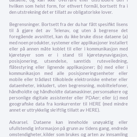
hvilken som helst form, for ethvert formål, bortsett fra i
den utstrekning det er tillatt av obligatoriske lover.
Begrensninger. Bortsett fra der du har fått spesifikt lisens
til å gjøre det av Telenav, og uten å begrense det
foregående avsnittet, kan du ikke bruke disse dataene (a)
med noen produkter, systemer eller applikasjoner installert
eller på annen måte koblet til eller i kommunikasjon med
kjøretøyer som er i stand til kjøretøynavigasjon,
posisjonering, utsendelse, sanntids ruteveiledning,
flåtestyring eller lignende applikasjoner; (b) med eller i
kommunikasjon med alle posisjoneringsenheter eller
mobile eller trådløst tilkoblede elektroniske enheter eller
dataenheter, inkludert, uten begrensning, mobiltelefoner,
håndholdte og håndholdte datamaskiner, personsøkere og
personlige digitale assistenter eller PDAer; eller (c) med
geografiske data fra konkurrenter til HERE (med mindre
annet er uttrykkelig skriftlig tillatt av HERE).
Advarsel. Dataene kan inneholde unøyaktig eller
ufullstendig informasjon på grunn av tidens gang, endrede
omstendigheter, kilder som brukes og arten av innsamling