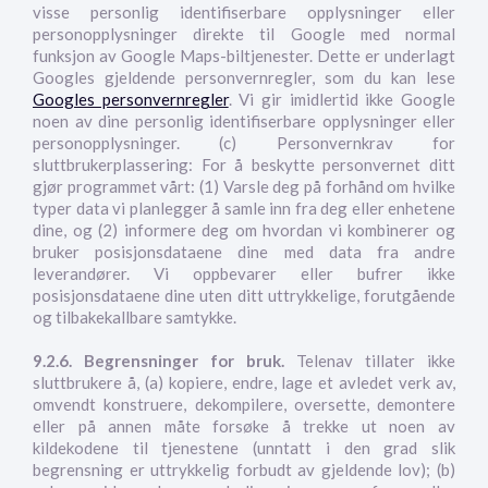
visse personlig identifiserbare opplysninger eller
personopplysninger direkte til Google med normal
funksjon av Google Maps-biltjenester. Dette er underlagt
Googles gjeldende personvernregler, som du kan lese
Googles personvernregler
. Vi gir imidlertid ikke Google
noen av dine personlig identifiserbare opplysninger eller
personopplysninger. (c) Personvernkrav for
sluttbrukerplassering: For å beskytte personvernet ditt
gjør programmet vårt: (1) Varsle deg på forhånd om hvilke
typer data vi planlegger å samle inn fra deg eller enhetene
dine, og (2) informere deg om hvordan vi kombinerer og
bruker posisjonsdataene dine med data fra andre
leverandører. Vi oppbevarer eller bufrer ikke
posisjonsdataene dine uten ditt uttrykkelige, forutgående
og tilbakekallbare samtykke.
9.2.6. Begrensninger for bruk.
Telenav tillater ikke
sluttbrukere å, (a) kopiere, endre, lage et avledet verk av,
omvendt konstruere, dekompilere, oversette, demontere
eller på annen måte forsøke å trekke ut noen av
kildekodene til tjenestene (unntatt i den grad slik
begrensning er uttrykkelig forbudt av gjeldende lov); (b)