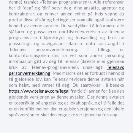
denne) (samlet «Telenav programvaren»). Alle referanser
her til "deg" og "din" betyr deg, dine ansatte, agenter og
kontraktører, og enhver annen enhet på hvis vegne du
godtar disse vilkår og betingelser, som alle også skal være
bundet av denne avtalen. Du samtykker i å informere alle
sjåfører og passasjerer om tilstedeværelsen av Telenav
programvaren i kjøretøyet og innsamling og bruk av
plasserings og navigasjonsrelaterte data som angitt i
Telenavs personvernerklæring. I tillegg er
kontoinformasjonen din, så vel som annen personlig
informasjon gitt av deg til Telenav (direkte eller gjennom
bruk av Telenav-programvaren), underlagt
Telenavs
personvernerklæring
. Med mindre det er forbudt i henhold
til gjeldende lov, kan Telenav revidere denne avtalen når
som helst, med varsel til deg. Du samtykker i å besøke
https://www.telenav.com/legal
fra tid til annen for å se den
gjeldende versjonen av denne avtalen. Der denne avtalen
er tospråklig på engelsk og et lokalt språk, og i tilfelle det
er en konflikt mellom den engelske versjonen og den lokale
språkversjonen, skal den engelske versjonen ha forrang.