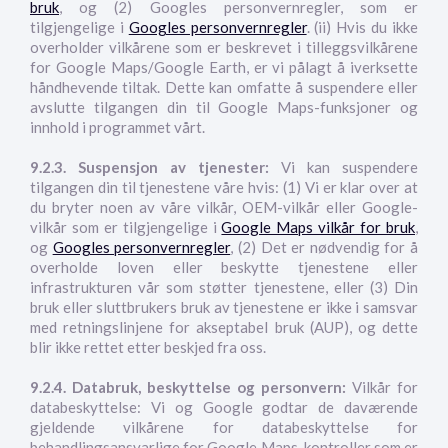
bruk
, og (2) Googles personvernregler, som er
tilgjengelige i
Googles personvernregler
. (ii) Hvis du ikke
overholder vilkårene som er beskrevet i tilleggsvilkårene
for Google Maps/Google Earth, er vi pålagt å iverksette
håndhevende tiltak. Dette kan omfatte å suspendere eller
avslutte tilgangen din til Google Maps-funksjoner og
innhold i programmet vårt.
9.2.3.
Suspensjon av tjenester:
Vi kan suspendere
tilgangen din til tjenestene våre hvis: (1) Vi er klar over at
du bryter noen av våre vilkår, OEM-vilkår eller Google-
vilkår som er tilgjengelige i
Google Maps vilkår for bruk
,
og
Googles personvernregler
, (2) Det er nødvendig for å
overholde loven eller beskytte tjenestene eller
infrastrukturen vår som støtter tjenestene, eller (3) Din
bruk eller sluttbrukers bruk av tjenestene er ikke i samsvar
med retningslinjene for akseptabel bruk (AUP), og dette
blir ikke rettet etter beskjed fra oss.
9.2.4. Databruk, beskyttelse og personvern:
Vilkår for
databeskyttelse: Vi og Google godtar de daværende
gjeldende vilkårene for databeskyttelse for
behandlingsansvarlige for Google Maps-kontroller som er