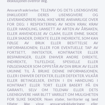
eksklusjonen ovenfor deg.
Ansvarsfraskrivelse: TELENAV OG DETS LISENSGIVERE
(INKLUDERT DERES LISENSGIVERE OG
LEVERANDØRER) SKAL IKKE VÆRE ANSVARLIGE OVER
FOR DEG: I RESPEKTERING AV NOEN KRAV, KRAV
ELLER HANDLING, UANSETT AV ARTEN AV ÅRSAKEN,
ELLER ANVENDELSE AV CLAIM, ELLER EMNE. SKADE
ELLER SKADER, DIREKTE ELLER INDIREKTE, SOM KAN
FØLGE AV BRUK ELLER BESITTELSE AV
INFORMASJONEN; ELLER FOR EVENTUELLE TAP AV
FORTSETT, INNTEKTER, KONTRAKTER ELLER
BESPARINGER, ELLER ENHVER ANDRE DIREKTE,
INDIREKTE, TILFELDIGE, SPESIELLE ELLER
FØLGESKADER SOM OPPSTÅR AV DIN BRUK AV ELLER
UKUNNE TIL Å BRUKE DENNE INFORMASJONEN,
ELLER I ENHVER DEFEKTER, ELLER DEFEKTER. VILKÅR
ELLER BETINGELSER, ENTEN I EN HANDLING I
KONTRAKT ELLER TORT ELLER BASERT PÅ EN
GARANTI, SELV OM TELENAV ELLER DETS
LISENSGIVERE HAR BLITT VARSLET OM MULIGHETEN
FOR SLIKE SKADER. Noen stater, territorier og land
tillater ikke visse ansvarsekskluderinger eller