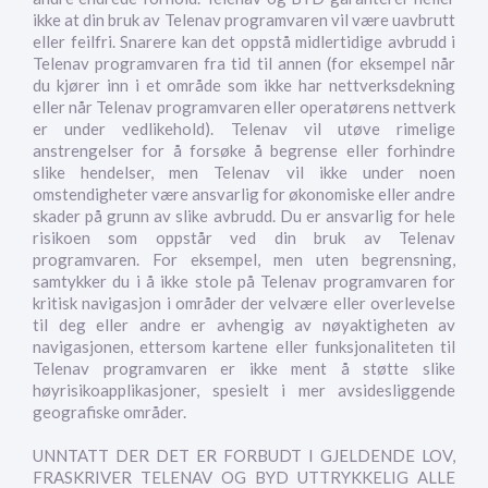
ikke at din bruk av Telenav programvaren vil være uavbrutt
eller feilfri. Snarere kan det oppstå midlertidige avbrudd i
Telenav programvaren fra tid til annen (for eksempel når
du kjører inn i et område som ikke har nettverksdekning
eller når Telenav programvaren eller operatørens nettverk
er under vedlikehold). Telenav vil utøve rimelige
anstrengelser for å forsøke å begrense eller forhindre
slike hendelser, men Telenav vil ikke under noen
omstendigheter være ansvarlig for økonomiske eller andre
skader på grunn av slike avbrudd. Du er ansvarlig for hele
risikoen som oppstår ved din bruk av Telenav
programvaren. For eksempel, men uten begrensning,
samtykker du i å ikke stole på Telenav programvaren for
kritisk navigasjon i områder der velvære eller overlevelse
til deg eller andre er avhengig av nøyaktigheten av
navigasjonen, ettersom kartene eller funksjonaliteten til
Telenav programvaren er ikke ment å støtte slike
høyrisikoapplikasjoner, spesielt i mer avsidesliggende
geografiske områder.
UNNTATT DER DET ER FORBUDT I GJELDENDE LOV,
FRASKRIVER TELENAV OG BYD UTTRYKKELIG ALLE