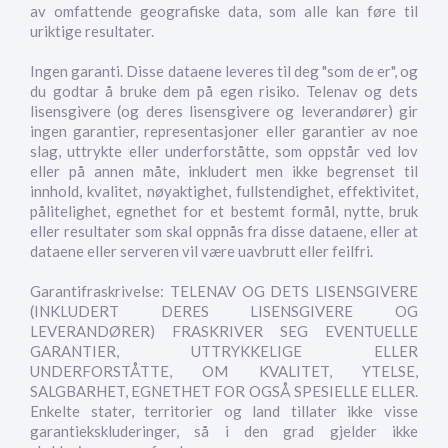
av omfattende geografiske data, som alle kan føre til
uriktige resultater.
Ingen garanti. Disse dataene leveres til deg "som de er", og
du godtar å bruke dem på egen risiko. Telenav og dets
lisensgivere (og deres lisensgivere og leverandører) gir
ingen garantier, representasjoner eller garantier av noe
slag, uttrykte eller underforståtte, som oppstår ved lov
eller på annen måte, inkludert men ikke begrenset til
innhold, kvalitet, nøyaktighet, fullstendighet, effektivitet,
pålitelighet, egnethet for et bestemt formål, nytte, bruk
eller resultater som skal oppnås fra disse dataene, eller at
dataene eller serveren vil være uavbrutt eller feilfri.
Garantifraskrivelse: TELENAV OG DETS LISENSGIVERE
(INKLUDERT DERES LISENSGIVERE OG
LEVERANDØRER) FRASKRIVER SEG EVENTUELLE
GARANTIER, UTTRYKKELIGE ELLER
UNDERFORSTÅTTE, OM KVALITET, YTELSE,
SALGBARHET, EGNETHET FOR OGSÅ SPESIELLE ELLER.
Enkelte stater, territorier og land tillater ikke visse
garantiekskluderinger, så i den grad gjelder ikke