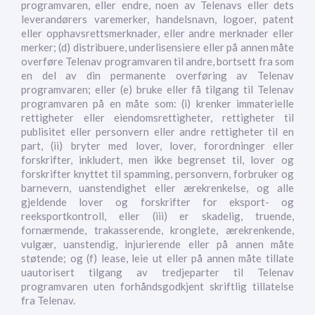
programvaren, eller endre, noen av Telenavs eller dets
leverandørers varemerker, handelsnavn, logoer, patent
eller opphavsrettsmerknader, eller andre merknader eller
merker; (d) distribuere, underlisensiere eller på annen måte
overføre Telenav programvaren til andre, bortsett fra som
en del av din permanente overføring av Telenav
programvaren; eller (e) bruke eller få tilgang til Telenav
programvaren på en måte som: (i) krenker immaterielle
rettigheter eller eiendomsrettigheter, rettigheter til
publisitet eller personvern eller andre rettigheter til en
part, (ii) bryter med lover, lover, forordninger eller
forskrifter, inkludert, men ikke begrenset til, lover og
forskrifter knyttet til spamming, personvern, forbruker og
barnevern, uanstendighet eller ærekrenkelse, og alle
gjeldende lover og forskrifter for eksport- og
reeksportkontroll, eller (iii) er skadelig, truende,
fornærmende, trakasserende, kronglete, ærekrenkende,
vulgær, uanstendig, injurierende eller på annen måte
støtende; og (f) lease, leie ut eller på annen måte tillate
uautorisert tilgang av tredjeparter til Telenav
programvaren uten forhåndsgodkjent skriftlig tillatelse
fra Telenav.