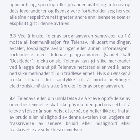
oppmuntring, sperring eller på annen måte, og Telenav og
dets leverandører og lisensgivere forbeholder seg herved
alle sine respektive rettigheter andre enn lisensene som er
eksplisitt gitt i denne avtalen.
8.3
Ved å bruke Telenav programvaren samtykker du i å
motta all kommunikasjon fra Telenav, inkludert meldinger,
avtaler, lovpålagte avsløringer eller annen informasjon i
forbindelse med Telenav programvaren (samlet kalt
"Beskjeder") elektronisk. Telenav kan gi slike merknader
ved å legge dem ut på Telenavs nettsted eller ved å laste
ned slike merknader til din trådløse enhet. Hvis du ønsker å
trekke tilbake ditt samtykke til å motta meldinger
elektronisk, må du slutte å bruke Telenav programvaren.
8.4
Telenavs eller din unnlatelse av å kreve oppfyllelse av
noen bestemmelse skal ikke påvirke den partens rett til å
kreve ytelse når som helst etterpå, og heller ikke et frafall
av brudd eller mislighold av denne avtalen skal utgjøre en
fraskrivelse av senere brudd eller mislighold eller
fraskrivelse av selve bestemmelsen.