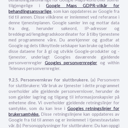
tilgjengelige i
Google Maps GDPR-vilkår for
behandlingsansvarlige
, som kan oppdateres av Google fra
tid til annen. Disse vilkårene er innlemmet ved referanse i
denne tjenesteplanen. Google samler inn og mottar data
fra deg, herunder søkeord, IP-adresser og
breddegrad/lengdegradskoordinater for å tilby tjenestene
med programmene våre. Du anerkjenner og godtar at
Google og dets tilknyttede selskaper kan bruke og beholde
disse dataene for å gi og utvikle Google-produkter og -
tjenester, underlagt Googles daværende gjeldende
personvernregler
Googles personvernregler
og within
Telenavs personvernregler.
9.2.5. Personvernkrav for sluttbrukere.
(a) Personvern
for sluttbrukere: Vår bruk av tjenester i dette programmet
overholder alle gjeldende personvernlover, herunder de
som gjelder lagring og tilgang til informasjonskapsler på
enhetene dine. Vi overholder gjeldende retningslinjer for
samtykke, som du kan lese i
Googles retningslinjer for
brukersamtykke.
Disse retningslinjene kan oppdateres av
Google fra tid til annen og er innlemmet i tjenesteavtalen
vår. (b) Personopplysninger for sluttbrukere: Du kan oppgi