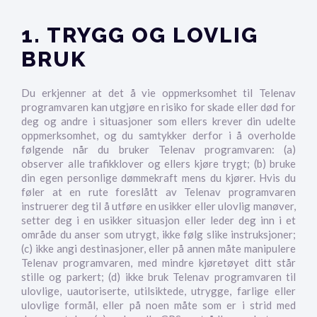
1. TRYGG OG LOVLIG
BRUK
Du erkjenner at det å vie oppmerksomhet til Telenav
programvaren kan utgjøre en risiko for skade eller død for
deg og andre i situasjoner som ellers krever din udelte
oppmerksomhet, og du samtykker derfor i å overholde
følgende når du bruker Telenav programvaren: (a)
observer alle trafikklover og ellers kjøre trygt; (b) bruke
din egen personlige dømmekraft mens du kjører. Hvis du
føler at en rute foreslått av Telenav programvaren
instruerer deg til å utføre en usikker eller ulovlig manøver,
setter deg i en usikker situasjon eller leder deg inn i et
område du anser som utrygt, ikke følg slike instruksjoner;
(c) ikke angi destinasjoner, eller på annen måte manipulere
Telenav programvaren, med mindre kjøretøyet ditt står
stille og parkert; (d) ikke bruk Telenav programvaren til
ulovlige, uautoriserte, utilsiktede, utrygge, farlige eller
ulovlige formål, eller på noen måte som er i strid med